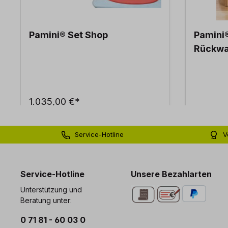
Pamini® Set Shop
Pamini®
Rückw
1.035,00 €*
Service-Hotline
V
0 71 81 - 60 03 0
Bi
Service-Hotline
Unsere Bezahlarten
Unterstützung und
Beratung unter:
0 71 81 - 60 03 0