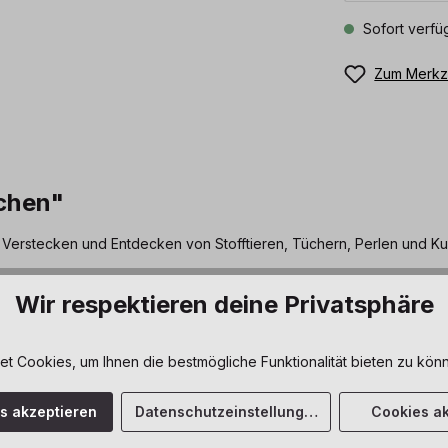
Sofort verfüg
Zum Merkze
chen"
Verstecken und Entdecken von Stofftieren, Tüchern, Perlen und Ku
Wir respektieren deine Privatsphäre
Regale und Raumteiler
 Cookies, um Ihnen die bestmögliche Funktionalität bieten zu könn
nd differenzierte
ng. Die unterschiedlichen
es akzeptieren
Datenschutzeinstellungen
Cookies ak
perimentieren und Aus­
 und Selbsttätigsein ein