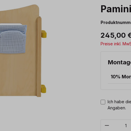
Pamin
Produktnumm
245,00 
Preise inkl. Mw
Montag
10% Mo
Ich habe die
Angaben.
Produkt 