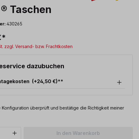
i® Taschen
er:
430265
€*
St. zzgl. Versand- bzw. Frachtkosten
eservice dazubuchen
ntagekosten
(+24,50 €)**
 Konfiguration überprüft und bestätige die Richtigkeit meiner
Anzahl: Gib den gewünschten Wert ein o
In den Warenkorb