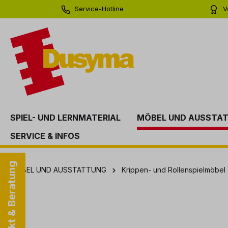
Service-Hotline
V
springen
Zur Hauptnavigation springen
0 71 81 - 60 03 0
Bi
SPIEL- UND LERNMATERIAL
MÖBEL UND AUSSTA
SERVICE & INFOS
Kontakt & Beratung
MÖBEL UND AUSSTATTUNG
Krippen- und Rollenspielmöbel
Bildergalerie überspringen