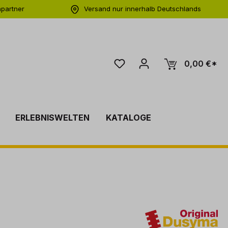
hpartner
Versand nur innerhalb Deutschlands
ng
0,00 €*
ERLEBNISWELTEN
KATALOGE