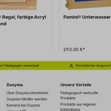
 Regal, farbige Acryl
Pamini® Unterwasser
and
293,00 €*
on Pädagogen entwickelt
Persönlicher Ansprec
s zu 5 Jahre Garantie
Individuelle Betreuu
Dusyma
Unsere Vorteile
Über Dusyma informieren
Pädagogisch wertvolle
Produkte
Dusyma Händler werden
Produkte aus eigener
Karriere bei Dusyma
Entwicklung