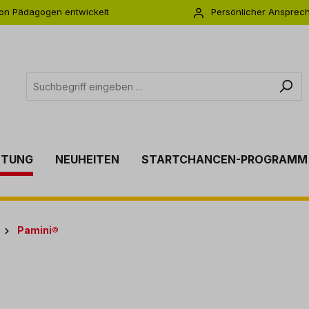
on Pädagogen entwickelt
Persönlicher Ansprec
s zu 5 Jahre Garantie
Individuelle Betreuu
TTUNG
NEUHEITEN
STARTCHANCEN-PROGRAMM
Pamini®