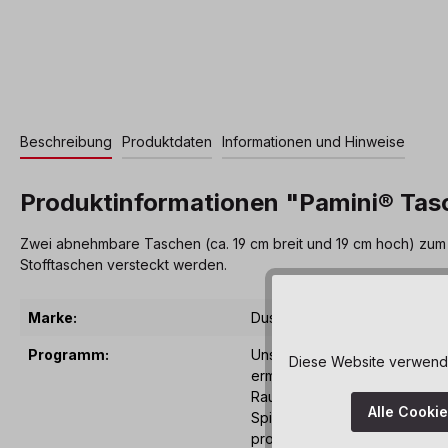
Beschreibung
Produktdaten
Informationen und Hinweise
Produktinformationen "Pamini® Tas
Zwei abnehmbare Taschen (ca. 19 cm breit und 19 cm hoch) zum 
Stofftaschen versteckt werden.
Marke:
Dusyma
Programm:
Unsere Pamini® Spielwände, 
Diese Website verwendet
ermöglichen eine vielfältige u
Raumgestaltung und -gliederu
Alle Cooki
Spielfunktionen laden zum Ex
probieren, zu aktivem Handeln