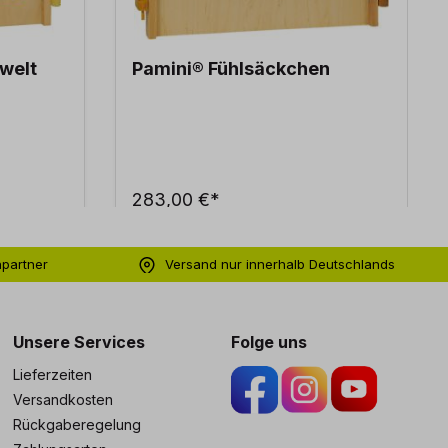
welt
Pamini® Fühlsäckchen
283,00 €*
hpartner
Versand nur innerhalb Deutschlands
ng
Unsere Services
Folge uns
Lieferzeiten
Versandkosten
Rückgaberegelung