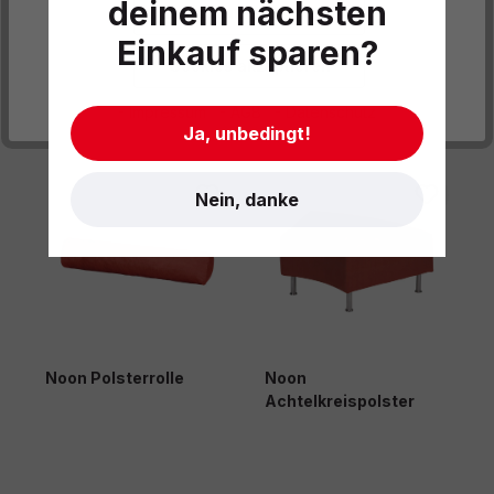
deinem nächsten
Datenschutzeinstellungen
Einkauf sparen?
Cookies akzeptieren
Produktgalerie überspringen
- Impressum
- AGB
- Datenschutz
Könnte auch gefallen
Ja, unbedingt!
Nein, danke
Noon Polsterrolle
Noon
Achtelkreispolster