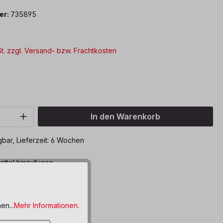
er:
735895
St. zzgl. Versand- bzw. Frachtkosten
ählen
Anzahl: Gib den gewünschten Wert ein o
In den Warenkorb
bar, Lieferzeit: 6 Wochen
ttel hinzufügen
en...
Mehr Informationen
.