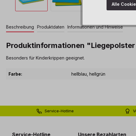
Alle Cooki
Beschreibung
Produktdaten
Informationen und Hinweise
Produktinformationen "Liegepolster
Besonders für Kinderkrippen geeignet.
Farbe:
hellblau
, hellgrün
Service-Hotline
V
0 71 81 - 60 03 0
Bi
Service-Hotline
Unsere Bezahlarten