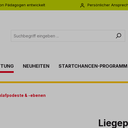
on Pädagogen entwickelt
Persönlicher Ansprec
s zu 5 Jahre Garantie
Individuelle Betreuu
TTUNG
NEUHEITEN
STARTCHANCEN-PROGRAMM
lafpodeste & -ebenen
Liegep