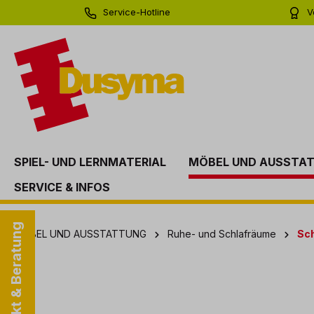
Service-Hotline
V
springen
Zur Hauptnavigation springen
0 71 81 - 60 03 0
Bi
SPIEL- UND LERNMATERIAL
MÖBEL UND AUSSTA
SERVICE & INFOS
Kontakt & Beratung
MÖBEL UND AUSSTATTUNG
Ruhe- und Schlafräume
Sch
Bildergalerie überspringen