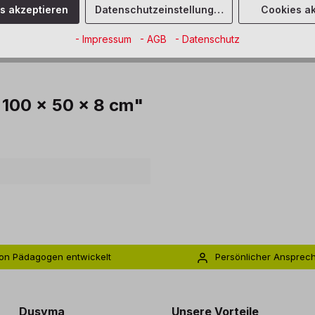
es akzeptieren
Datenschutzeinstellungen
Cookies ak
- Impressum
- AGB
- Datenschutz
 100 x 50 x 8 cm"
on Pädagogen entwickelt
Persönlicher Ansprec
s zu 5 Jahre Garantie
Individuelle Betreuu
Dusyma
Unsere Vorteile