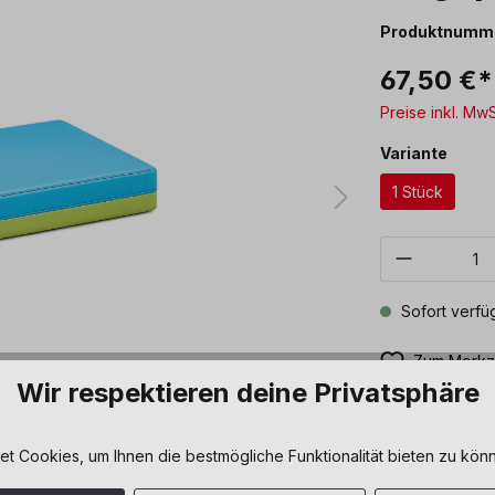
Produktnumm
67,50 €*
Preise inkl. Mw
ausw
Variante
1 Stück
Produkt 
Sofort verfüg
Zum Merkze
Wir respektieren deine Privatsphäre
 Cookies, um Ihnen die bestmögliche Funktionalität bieten zu könn