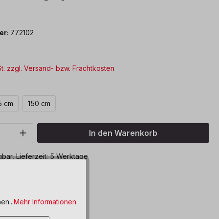
er:
772102
St. zzgl. Versand- bzw. Frachtkosten
len
5 cm
150 cm
Anzahl: Gib den gewünschten Wert ein o
In den Warenkorb
bar, Lieferzeit: 5 Werktage
ttel hinzufügen
en...
Mehr Informationen
.