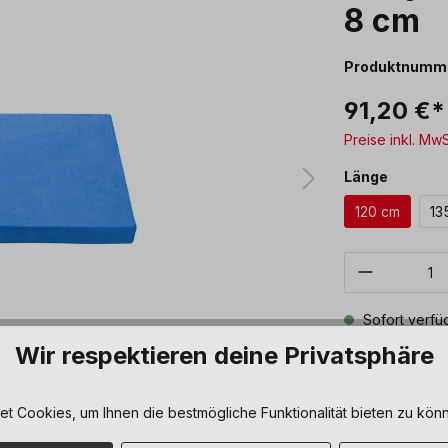
8 cm
Produktnumm
91,20 €*
Preise inkl. Mw
auswäh
Länge
120 cm
13
Produkt 
Sofort verfüg
Wir respektieren deine Privatsphäre
Zum Merkze
 Cookies, um Ihnen die bestmögliche Funktionalität bieten zu könn