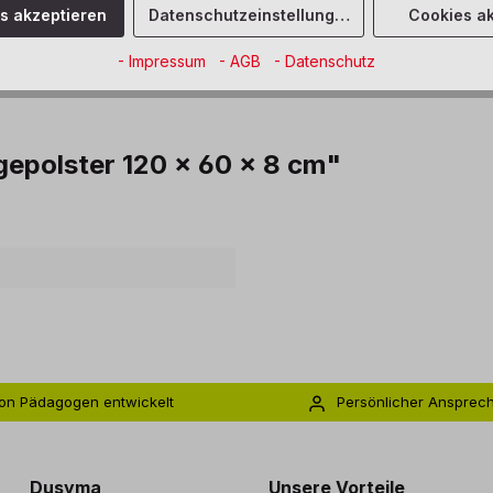
es akzeptieren
Datenschutzeinstellungen
Cookies ak
- Impressum
- AGB
- Datenschutz
epolster 120 x 60 x 8 cm"
on Pädagogen entwickelt
Persönlicher Ansprec
s zu 5 Jahre Garantie
Individuelle Betreuu
Dusyma
Unsere Vorteile