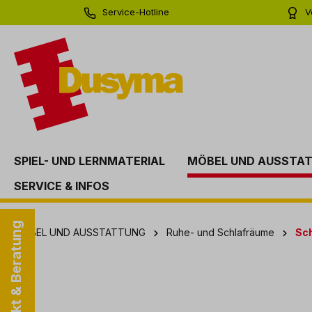
Service-Hotline
V
springen
Zur Hauptnavigation springen
0 71 81 - 60 03 0
Bi
SPIEL- UND LERNMATERIAL
MÖBEL UND AUSSTA
SERVICE & INFOS
Kontakt & Beratung
MÖBEL UND AUSSTATTUNG
Ruhe- und Schlafräume
Sch
Bildergalerie überspringen