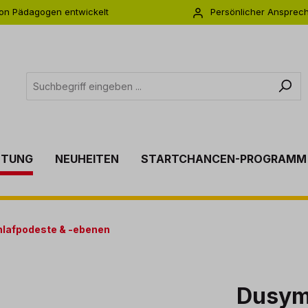
on Pädagogen entwickelt
Persönlicher Ansprec
s zu 5 Jahre Garantie
Individuelle Betreuu
TTUNG
NEUHEITEN
STARTCHANCEN-PROGRAMM
lafpodeste & -ebenen
Dusyma