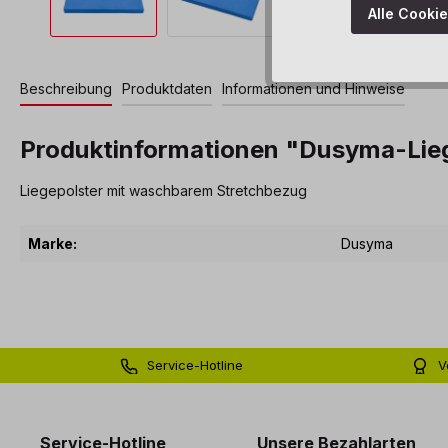
Alle Cooki
Beschreibung
Produktdaten
Informationen und Hinweise
Produktinformationen "Dusyma-Lieg
Liegepolster mit waschbarem Stretchbezug
Marke:
Dusyma
Service-Hotline
V
0 71 81 - 60 03 0
Bi
Service-Hotline
Unsere Bezahlarten