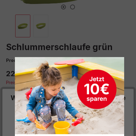
Schlummerschlaufe grün
Produktnummer:
551304
225,00 €*
Preise inkl. MwSt. zzgl. Versand- bzw. Frachtkosten
auswählen
Farbe
Wir respektieren deine Privatsphäre
grün
(Diese Option ist zurzeit nicht verfügbar.)
Diese Website verwendet Cookies, um Ihnen die
bestmögliche Funktionalität bieten zu können...
Mehr
Informationen
.