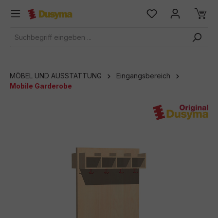
alt springen
MÖBEL UND AUSSTATTUNG
Eingangsbereich
Mobile Garderobe
Bildergalerie überspringen