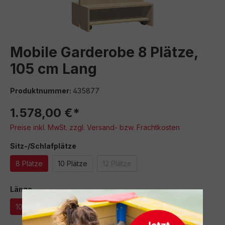
Mobile Garderobe 8 Plätze,
105 cm Lang
Produktnummer:
435877
1.578,00 €*
Preise inkl. MwSt. zzgl. Versand- bzw. Frachtkosten
auswählen
Sitz-/Schlafplätze
8 Plätze
10 Plätze
12 Plätze
(Diese Option ist zurzeit nicht verfüg
auswählen
Länge
105 cm
125 cm
(Diese Option ist zurzeit nicht verfügbar.)