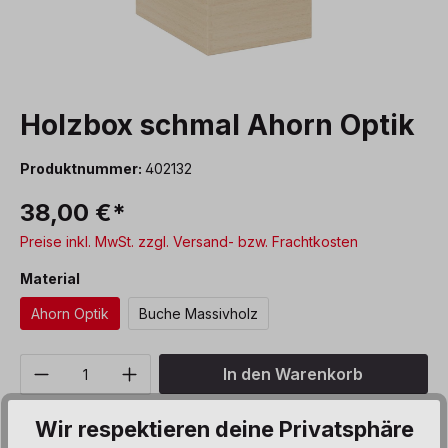
Holzbox schmal Ahorn Optik
Produktnummer:
402132
38,00 €*
Preise inkl. MwSt. zzgl. Versand- bzw. Frachtkosten
auswählen
Material
Ahorn Optik
Buche Massivholz
Produkt Anzahl: Gib den gewünschten We
In den Warenkorb
Sofort verfügbar, Lieferzeit: 5 Werktage
Wir respektieren deine Privatsphäre