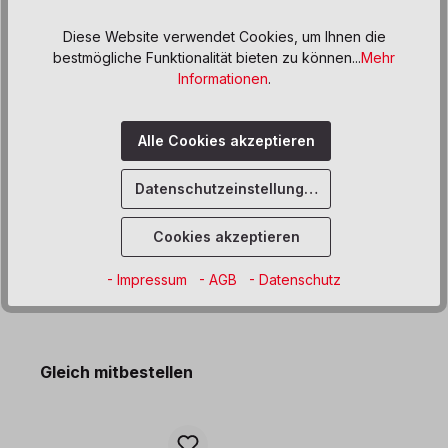
Zum Merkzettel hinzufügen
Diese Website verwendet Cookies, um Ihnen die
bestmögliche Funktionalität bieten zu können...
Mehr
Informationen
.
Beschreibung
Passt ideal in die Garderobenleisten mit Doppelfächern und
Alle Cookies akzeptieren
bietet Stauraum für allerlei persönliche Utensilien.
Produktdaten
Datenschutzeinstellungen
Informationen und Hinweise
Cookies akzeptieren
- Impressum
- AGB
- Datenschutz
Produktgalerie überspringen
Gleich mitbestellen