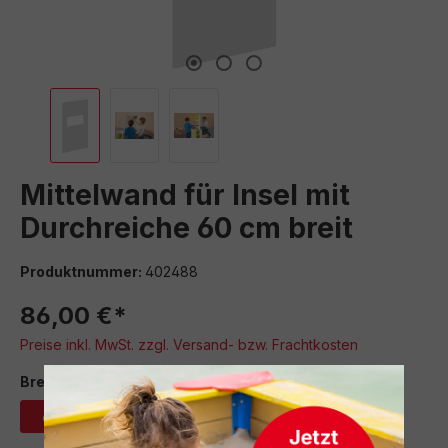
Mittelwand für Insel mit
Durchreiche 60 cm breit
Produktnummer:
402488
86,00 €*
Preise inkl. MwSt. zzgl. Versand- bzw. Frachtkosten
auswählen
Breite (cm)
60
80