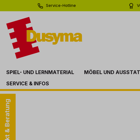
Service-Hotline
V
springen
Zur Hauptnavigation springen
0 71 81 - 60 03 0
Bi
SPIEL- UND LERNMATERIAL
MÖBEL UND AUSSTA
SERVICE & INFOS
Kontakt & Beratung
Bildergalerie überspringen