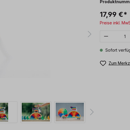
Produktnumm
17,99 €*
Preise inkl. Mw
Produkt 
Sofort verfüg
Zum Merkze