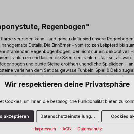
rnponystute, Regenbogen"
d Farbe vertragen kann – und genau dafür sind unsere Regenbogen-
l handgemalte Details. Die Einhörner – vom stolzen Leitpferd bis zu
nem strahlenden Regenbogenbogen, der nicht nur ein dekoratives Hi
Sonnenstrahlen ein und lassen die Szene erstrahlen – fast so, als 
, Regenbögen und bunte Steine eröffnen unendliche Spielideen. Hand
ksteine verleihen dem Set das gewisse Funkeln. Spiel & Deko zuglei
n oder friedliche Märchenmomente im glitzernden Licht – dieses Se
Wir respektieren deine Privatsphäre
ause!
 Cookies, um Ihnen die bestmögliche Funktionalität bieten zu könn
en Herz, das sich bei Licht
 Aus FSC®-zertifiziertem Holz,
es akzeptieren
Datenschutzeinstellungen
Cookies ak
ollenspiele, als dekoratives
Welt-Spiels.
- Impressum
- AGB
- Datenschutz