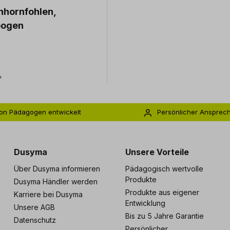
inhornfohlen,
bogen
*
on Pädagogen entwickelt
Persönlicher Ansprec
s zu 5 Jahre Garantie
Individuelle Betreuu
Dusyma
Unsere Vorteile
Über Dusyma informieren
Pädagogisch wertvolle
Produkte
Dusyma Händler werden
Produkte aus eigener
Karriere bei Dusyma
Entwicklung
Unsere AGB
Bis zu 5 Jahre Garantie
Datenschutz
Persönlicher