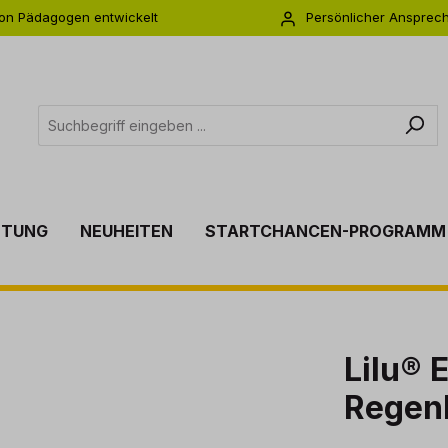
on Pädagogen entwickelt
Persönlicher Ansprec
s zu 5 Jahre Garantie
Individuelle Betreuu
TTUNG
NEUHEITEN
STARTCHANCEN-PROGRAMM
Lilu® 
Regen