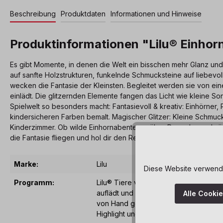
Beschreibung
Produktdaten
Informationen und Hinweise
Produktinformationen "Lilu® Einho
Es gibt Momente, in denen die Welt ein bisschen mehr Glanz un
auf sanfte Holzstrukturen, funkelnde Schmucksteine auf liebevol
wecken die Fantasie der Kleinsten. Begleitet werden sie von ei
einlädt. Die glitzernden Elemente fangen das Licht wie kleine 
Spielwelt so besonders macht: Fantasievoll & kreativ: Einhörner
kindersicheren Farben bemalt. Magischer Glitzer: Kleine Schmuc
Kinderzimmer. Ob wilde Einhornabenteuer über Regenbogenbrücke
die Fantasie fliegen und hol dir den Regenbogenzauber nach H
Marke:
Lilu
Diese Website verwendet
Programm:
Lilu® Tiere verzaubern mit einem klein
auflädt und im Dunkeln sanft leuchtet.
Alle Cooki
von Hand geschliffen und bemalt. Für R
Highlight und Ergänzung jedes Kleine-