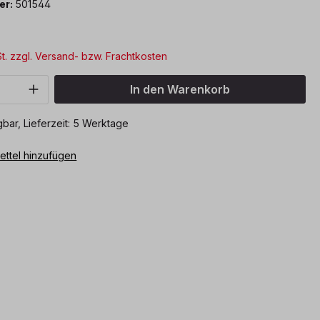
er:
501544
St. zzgl. Versand- bzw. Frachtkosten
Anzahl: Gib den gewünschten Wert ein o
In den Warenkorb
bar, Lieferzeit: 5 Werktage
ttel hinzufügen