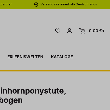
hpartner
Versand nur innerhalb Deutschlands
ng
0,00 €*
ERLEBNISWELTEN
KATALOGE
Einhornponystute,
bogen