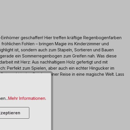
Einhörner geschaffen! Hier treffen kräftige Regenbogenfarben
m fröhlichen Fohlen – bringen Magie ins Kinderzimmer und
ghlight ist, sondern auch zum Stapeln, Sortieren und Bauen
wäre gerade ein Sommerregenbogen zum Greifen nah. Was diese
arbeit mit Herz: Aus nachhaltigem Holz gefertigt und mit
ch: Perfekt zum Spielen, aber auch ein echter Hingucker im
t macht jedes Spiel zu einer Reise in eine magische Welt. Lass
en...
Mehr Informationen
.
zeptieren