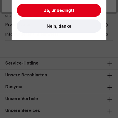
Es gibt Momente, in denen die Welt ein bisschen mehr
- Impressum
- AGB
- Datenschutz
Glanz und Farbe vertragen kann – und genau dafür sind
Ja, unbedingt!
unsere Regenbogen…
Mehr
Produktdaten
Nein, danke
Informationen und Hinweise
Service-Hotline
Unsere Bezahlarten
Dusyma
Unsere Vorteile
Unsere Services