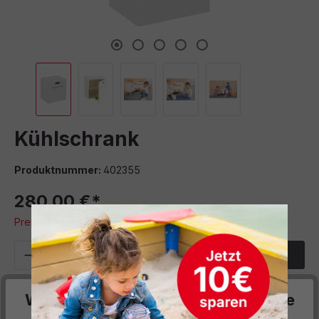
Kühlschrank
Produktnummer:
402355
280,00 €*
Preise inkl. MwSt. zzgl. Versand- bzw. Frachtkosten
Produkt Anzahl: Gib den gewünschten We
In den Warenkorb
Sofort verfügbar, Lieferzeit: 8-12 Wochen
Wir respektieren deine Privatsphäre