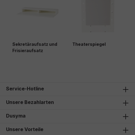
Sekretäraufsatz und
Theaterspiegel
W
Frisieraufsatz
135,00 €*
105,00 €*
9
Service-Hotline
Unsere Bezahlarten
Dusyma
Unsere Vorteile