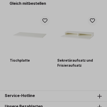
Produktgalerie überspringen
Gleich mitbestellen
Tischplatte
Sekretäraufsatz und
T
Frisieraufsatz
84,00 €*
135,00 €*
1
Service-Hotline
Unsere Bezahlarten