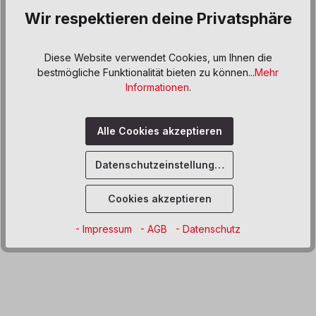
Wir respektieren deine Privatsphäre
Produkt Anzahl: Gib den gewünschten We
In den Warenkorb
Diese Website verwendet Cookies, um Ihnen die
Sofort verfügbar, Lieferzeit: 8-12 Wochen
bestmögliche Funktionalität bieten zu können...
Mehr
Informationen
.
Zum Merkzettel hinzufügen
Alle Cookies akzeptieren
Beschreibung
Der Korpus ist weiß, die Farbe der Türe ist wählbar.
Datenschutzeinstellungen
Produktdaten
Cookies akzeptieren
Informationen und Hinweise
- Impressum
- AGB
- Datenschutz