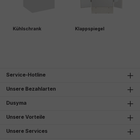
Kühlschrank
Klappspiegel
H
280,00 €*
224,00 €*
Service-Hotline
Unsere Bezahlarten
Dusyma
Unsere Vorteile
Unsere Services