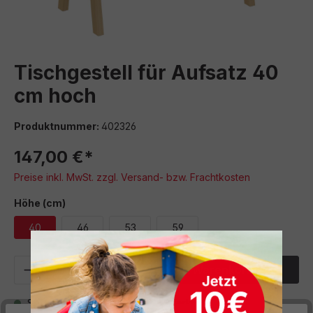
Tischgestell für Aufsatz 40
cm hoch
Produktnummer:
402326
147,00 €*
Preise inkl. MwSt. zzgl. Versand- bzw. Frachtkosten
auswählen
Höhe (cm)
40
46
53
59
Produkt Anzahl: Gib den gewünschten We
In den Warenkorb
Sofort verfügbar, Lieferzeit: 5 Werktage