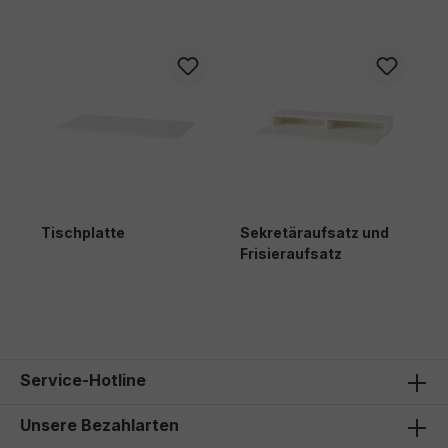
Tischplatte
Sekretäraufsatz und
T
Frisieraufsatz
84,00 €*
135,00 €*
1
Service-Hotline
Unsere Bezahlarten