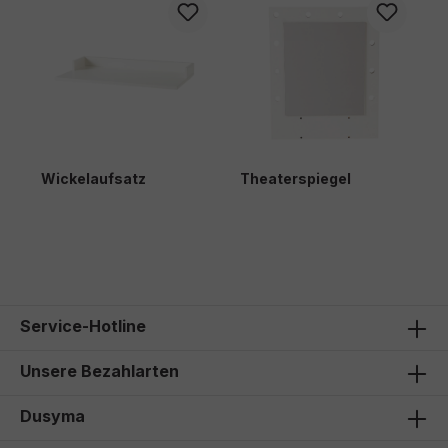
Wickelaufsatz
Theaterspiegel
K
96,00 €*
105,00 €*
2
Service-Hotline
Unsere Bezahlarten
Dusyma