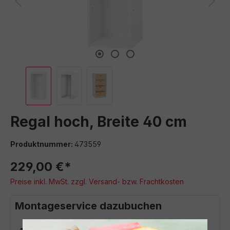
Regal hoch, Breite 40 cm
Produktnummer:
473559
229,00 €*
Preise inkl. MwSt. zzgl. Versand- bzw. Frachtkosten
Montageservice dazubuchen