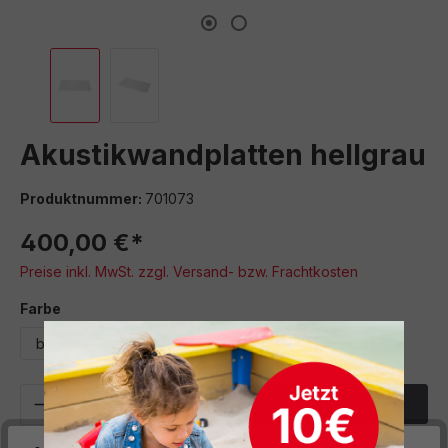
Akustikwandplatten hellgrau
Produktnummer:
701073
400,00 €*
Preise inkl. MwSt. zzgl. Versand- bzw. Frachtkosten
auswählen
Farbe
blau
blaugrau
grau
hellgrau
türkis
Produkt Anzahl: Gib den gewünschten We
In den Warenkorb