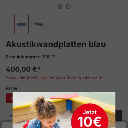
Akustikwandplatten blau
Produktnummer:
701072
400,00 €*
Preise inkl. MwSt. zzgl. Versand- bzw. Frachtkosten
auswählen
Farbe
blau
blaugrau
grau
hellgrau
türkis
Produkt Anzahl: Gib den gewünschten We
In den Warenkorb