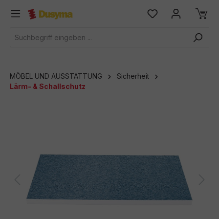
alt springen
MÖBEL UND AUSSTATTUNG
Sicherheit
Lärm- & Schallschutz
Bildergalerie überspringen