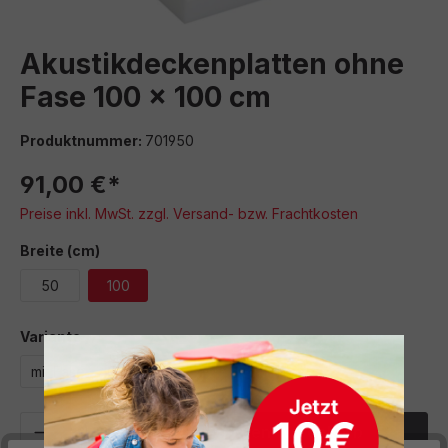
Akustikdeckenplatten ohne
Fase 100 x 100 cm
Produktnummer:
701950
91,00 €*
Preise inkl. MwSt. zzgl. Versand- bzw. Frachtkosten
auswählen
Breite (cm)
50
100
auswählen
Variante
mit Fase
ohne Fase
Produkt Anzahl: Gib den gewünschten We
In den Warenkorb