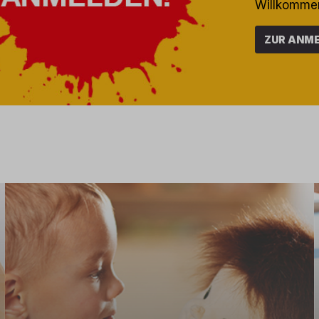
Willkommen
ZUR ANM
ernaehrung/
Zu JOYK Empathiepuppen
/