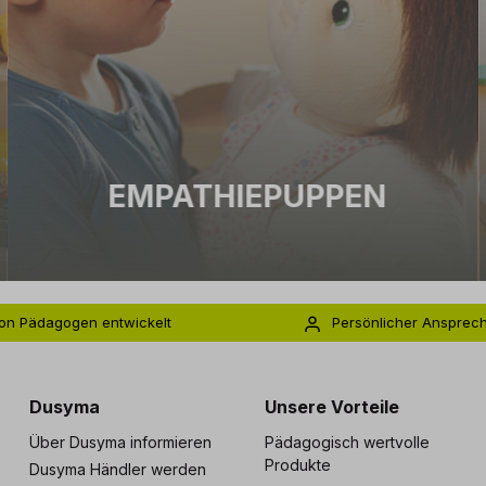
EMPATHIEPUPPEN
on Pädagogen entwickelt
Persönlicher Ansprec
s zu 5 Jahre Garantie
Individuelle Betreuu
Dusyma
Unsere Vorteile
Über Dusyma informieren
Pädagogisch wertvolle
Produkte
Dusyma Händler werden