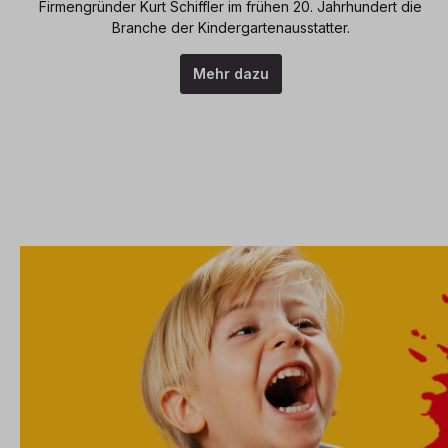
Firmengründer Kurt Schiffler im frühen 20. Jahrhundert die
Branche der Kindergartenausstatter.
Mehr dazu
Slider überspringen
Zur Anmeldung