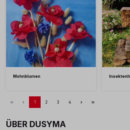
Mohnblumen
Insektenh
1
2
3
4
ÜBER DUSYMA