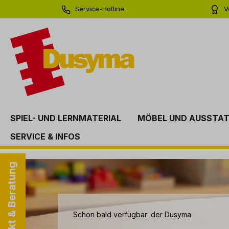
Service-Hotline
V
springen
Zur Hauptnavigation springen
0 71 81 - 60 03 0
Bi
SPIEL- UND LERNMATERIAL
MÖBEL UND AUSSTA
SERVICE & INFOS
https://katalog.dusyma.com/icat-html/260220ks-de-de/
Slider überspringen
Kontakt & Beratung
Schon bald verfügbar: der Dusyma