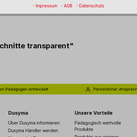
- Impressum
- AGB
- Datenschutz
chnitte transparent"
on Pädagogen entwickelt
Persönlicher Ansprec
s zu 5 Jahre Garantie
Individuelle Betreuu
Dusyma
Unsere Vorteile
Über Dusyma informieren
Pädagogisch wertvolle
Produkte
Dusyma Händler werden
Produkte aus eigener