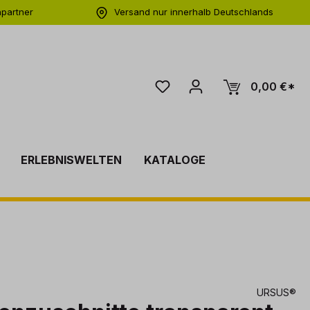
hpartner
Versand nur innerhalb Deutschlands
ng
0,00 €*
ERLEBNISWELTEN
KATALOGE
URSUS®