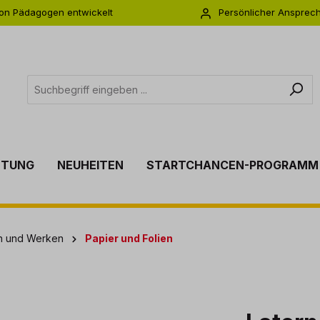
on Pädagogen entwickelt
Persönlicher Ansprec
s zu 5 Jahre Garantie
Individuelle Betreuu
TTUNG
NEUHEITEN
STARTCHANCEN-PROGRAMM
en und Werken
Papier und Folien