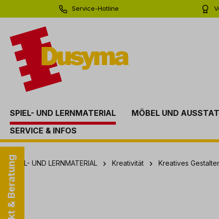
Service-Hotline
V
springen
Zur Hauptnavigation springen
0 71 81 - 60 03 0
Bi
SPIEL- UND LERNMATERIAL
MÖBEL UND AUSSTA
SERVICE & INFOS
Kontakt & Beratung
SPIEL- UND LERNMATERIAL
Kreativität
Kreatives Gestalt
Bildergalerie überspringen