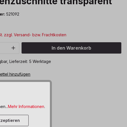
enzuschnitte transparent
er:
521092
St. zzgl. Versand- bzw. Frachtkosten
Anzahl: Gib den gewünschten Wert ein o
In den Warenkorb
bar, Lieferzeit: 5 Werktage
ttel hinzufügen
en...
Mehr Informationen
.
zeptieren