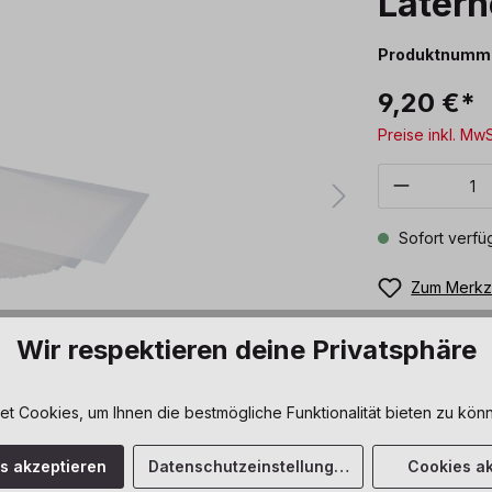
Latern
Produktnumm
9,20 €*
Preise inkl. Mw
Produkt 
Sofort verfüg
Zum Merkze
Wir respektieren deine Privatsphäre
 Cookies, um Ihnen die bestmögliche Funktionalität bieten zu könn
es akzeptieren
Datenschutzeinstellungen
Cookies ak