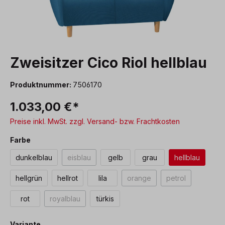
Zweisitzer Cico Riol hellblau
Produktnummer:
7506170
1.033,00 €*
Preise inkl. MwSt. zzgl. Versand- bzw. Frachtkosten
auswählen
Farbe
dunkelblau
eisblau
gelb
grau
hellblau
(Diese Option ist zurzeit nicht verfügbar.)
hellgrün
hellrot
lila
orange
petrol
(Diese Option ist zurzeit nich
(Diese Option ist
rot
royalblau
türkis
(Diese Option ist zurzeit nicht verfügbar.)
auswählen
Variante