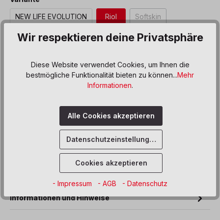
NEW LIFE EVOLUTION
Riol
Softskin
(Diese Option ist zurzeit 
Wir respektieren deine Privatsphäre
Produkt Anzahl: Gib den gewünschten We
In den Warenkorb
Diese Website verwendet Cookies, um Ihnen die
Sofort verfügbar, Lieferzeit: 8-12 Wochen
bestmögliche Funktionalität bieten zu können...
Mehr
Informationen
.
Zum Merkzettel hinzufügen
Alle Cookies akzeptieren
Beschreibung
Datenschutzeinstellungen
Pfiffig, jung und dabei urgemütlich sind die Cico-Sofas und -
Sessel. Die Polstermöbel bieten den Komfort, den man sich
Cookies akzeptieren
wünsc…
Mehr
Produktdaten
- Impressum
- AGB
- Datenschutz
Informationen und Hinweise