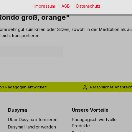
- Impressum
- AGB
- Datenschutz
Rondo groß, orange"
rm sehr gut zum Knien oder Sitzen, sowohl in der Meditation als a
leicht transportieren.
on Pädagogen entwickelt
Persönlicher Ansprec
s zu 5 Jahre Garantie
Individuelle Betreuu
Dusyma
Unsere Vorteile
Über Dusyma informieren
Pädagogisch wertvolle
Produkte
Dusyma Händler werden