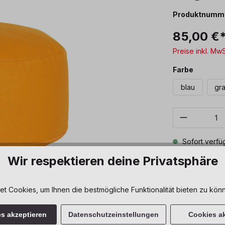
Produktnumm
85,00 €
Preise inkl. Mw
auswäh
Farbe
blau
gr
Produkt 
Sofort verfüg
Wir respektieren deine Privatsphäre
Zum Merkze
 Cookies, um Ihnen die bestmögliche Funktionalität bieten zu könn
es akzeptieren
Datenschutzeinstellungen
Cookies ak