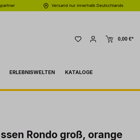
hpartner
Versand nur innerhalb Deutschlands
ng
0,00 €*
ERLEBNISWELTEN
KATALOGE
ssen Rondo groß, orange