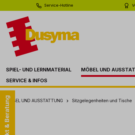
Service-Hotline
V
springen
Zur Hauptnavigation springen
0 71 81 - 60 03 0
Bi
SPIEL- UND LERNMATERIAL
MÖBEL UND AUSSTA
SERVICE & INFOS
Kontakt & Beratung
MÖBEL UND AUSSTATTUNG
Sitzgelegenheiten und Tische
Bildergalerie überspringen