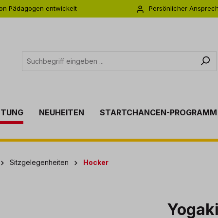
on Pädagogen entwickelt
Persönlicher Ansprec
s zu 5 Jahre Garantie
Individuelle Betreuu
TTUNG
NEUHEITEN
STARTCHANCEN-PROGRAMM
Sitzgelegenheiten
Hocker
Yogaki