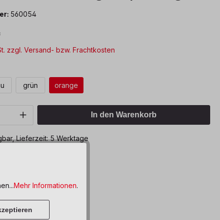
er:
560054
*
St. zzgl. Versand- bzw. Frachtkosten
len
au
grün
orange
Anzahl: Gib den gewünschten Wert ein o
In den Warenkorb
bar, Lieferzeit: 5 Werktage
ttel hinzufügen
en...
Mehr Informationen
.
zeptieren