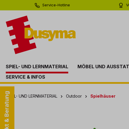
Service-Hotline
V
springen
Zur Hauptnavigation springen
0 71 81 - 60 03 0
Bi
SPIEL- UND LERNMATERIAL
MÖBEL UND AUSSTA
SERVICE & INFOS
Kontakt & Beratung
SPIEL- UND LERNMATERIAL
Outdoor
Spielhäuser
Bildergalerie überspringen