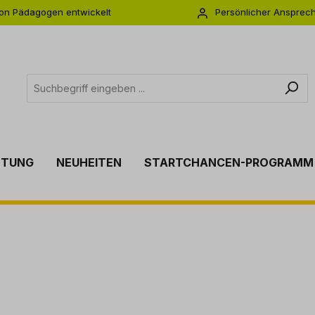
on Pädagogen entwickelt
Persönlicher Ansprec
s zu 5 Jahre Garantie
Individuelle Betreuu
TTUNG
NEUHEITEN
STARTCHANCEN-PROGRAMM