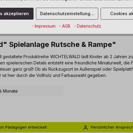
es akzeptieren
Datenschutzeinstellungen
Cookies ak
- Impressum
- AGB
- Datenschutz
d" Spielanlage Rutsche & Rampe"
voll gestaltete Produktreihe WICHTELWALD lädt Kinder ab 2 Jahren 
 spielerischen Details entsteht eine freundliche Miniaturwelt, die
enteuer ganz groß! Ob als Rückzugsort im Außenspiel oder Spielpla
 ist hier durch die Vollholz und Farbauswahl gegeben.
4 Monate
on Pädagogen entwickelt
Persönlicher Ansprec