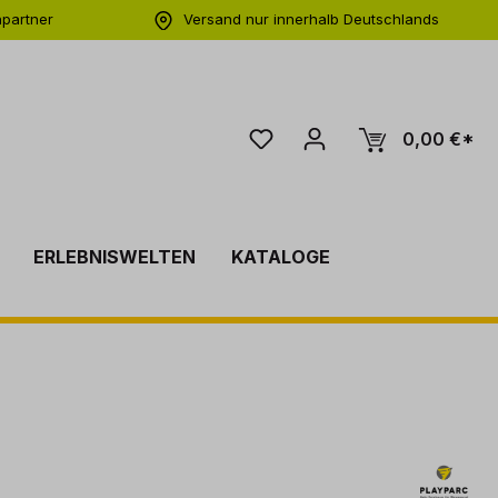
hpartner
Versand nur innerhalb Deutschlands
ng
0,00 €*
ERLEBNISWELTEN
KATALOGE