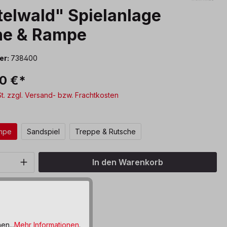
elwald" Spielanlage
he & Rampe
er:
738400
0 €*
St. zzgl. Versand- bzw. Frachtkosten
ählen
ampe
Sandspiel
Treppe & Rutsche
Anzahl: Gib den gewünschten Wert ein o
In den Warenkorb
bar, Lieferzeit: 6 Wochen
ttel hinzufügen
en...
Mehr Informationen
.