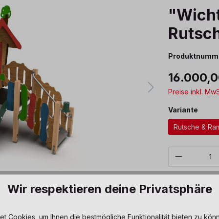
"Wicht
Rutsc
Produktnumm
16.000,0
Preise inkl. Mw
ausw
Variante
Rutsche & R
Produkt 
Sofort verfüg
Wir respektieren deine Privatsphäre
Zum Merkze
 Cookies, um Ihnen die bestmögliche Funktionalität bieten zu könn