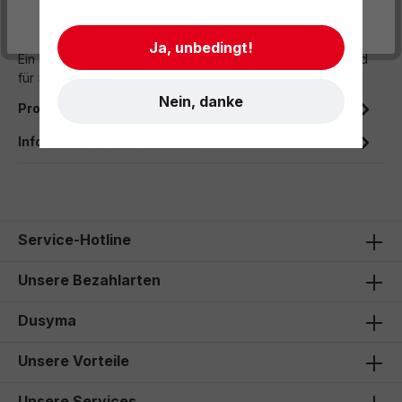
Beschreibung
- Impressum
- AGB
- Datenschutz
Ja, unbedingt!
Ein Konzentrat gegen Algen- und Kalkbildung, ausreichend
für 50 l Wasser.
Nein, danke
Produktdaten
Informationen und Hinweise
Service-Hotline
Unsere Bezahlarten
Dusyma
Unsere Vorteile
Unsere Services