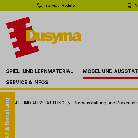
Service-Hotline
V
springen
Zur Hauptnavigation springen
0 71 81 - 60 03 0
Bi
SPIEL- UND LERNMATERIAL
MÖBEL UND AUSSTA
SERVICE & INFOS
Kontakt & Beratung
MÖBEL UND AUSSTATTUNG
Büroausstattung und Präsentati
Bildergalerie überspringen