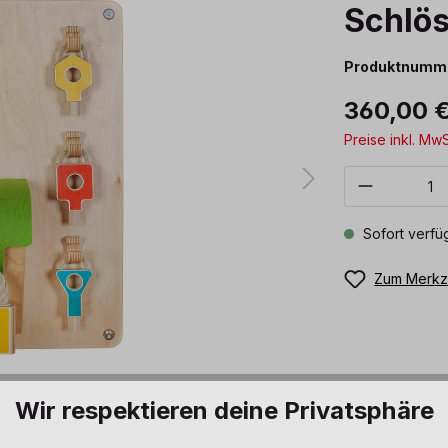
Schlö
Produktnumm
360,00 
Preise inkl. Mw
Produkt 
Sofort verfüg
Zum Merkze
Wir respektieren deine Privatsphäre