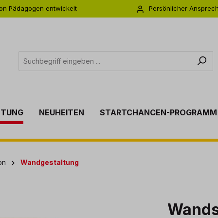
on Pädagogen entwickelt
Persönlicher Ansprec
s zu 5 Jahre Garantie
Individuelle Betreuu
TTUNG
NEUHEITEN
STARTCHANCEN-PROGRAMM
on
Wandgestaltung
Wandsp