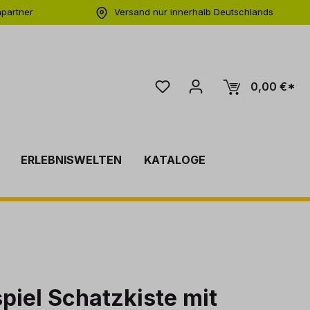
hpartner
Versand nur innerhalb Deutschlands
ng
0,00 €*
ERLEBNISWELTEN
KATALOGE
iel Schatzkiste mit