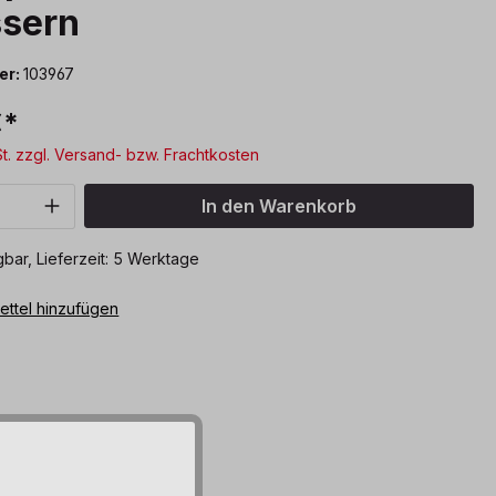
ssern
er:
103967
€*
St. zzgl. Versand- bzw. Frachtkosten
Anzahl: Gib den gewünschten Wert ein o
In den Warenkorb
bar, Lieferzeit: 5 Werktage
ttel hinzufügen