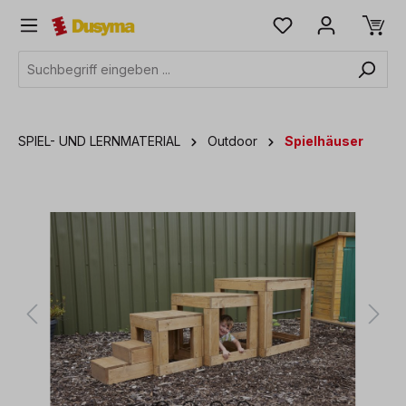
alt springen
SPIEL- UND LERNMATERIAL
Outdoor
Spielhäuser
Bildergalerie überspringen