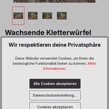
Wachsende Kletterwürfel
Produktnummer:
601004
Wir respektieren deine Privatsphäre
985,00 €*
Diese Website verwendet Cookies, um Ihnen die
Preise inkl. MwSt. zzgl. Versand- bzw. Frachtkosten
bestmögliche Funktionalität bieten zu können...
Mehr
Informationen
.
Produkt Anzahl: Gib den gewünschten We
In den Warenkorb
Alle Cookies akzeptieren
Sofort verfügbar, Lieferzeit: 6 Wochen
Zum Merkzettel hinzufügen
Datenschutzeinstellungen
Cookies akzeptieren