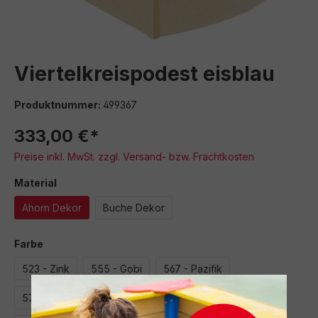
Viertelkreispodest eisblau
Produktnummer:
499367
333,00 €*
Preise inkl. MwSt. zzgl. Versand- bzw. Frachtkosten
auswählen
Material
Ahorn Dekor
Buche Dekor
auswählen
Farbe
523 - Zink
555 - Gobi
567 - Pazifik
575 - Mitternacht
580 - Apfel