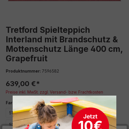
Tretford Spielteppich
Interland mit Brandschutz &
Mottenschutz Länge 400 cm,
Grapefruit
Produktnummer:
7596582
639,00 €*
Preise inkl. MwSt. zzgl. Versand- bzw. Frachtkosten
auswählen
Farbe
514 - Jeans
516 - Kornblume
517 - Riviera
523 - Zink
538 - Aluminium
555 - Gobi