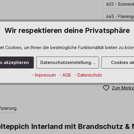
603 - Sonnen
645 - Flaming
Wir respektieren deine Privatsphäre
auswäh
Länge
200 cm
3
 Cookies, um Ihnen die bestmögliche Funktionalität bieten zu könn
Produkt 
es akzeptieren
Datenschutzeinstellungen
Cookies ak
Sofort verfüg
- Impressum
- AGB
- Datenschutz
Zum Merkze
fizierung
elteppich Interland mit Brandschutz 