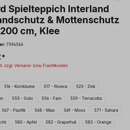
rd Spielteppich Interland
andschutz & Mottenschutz
200 cm, Klee
er:
7594566
€*
St. zzgl. Versand- bzw. Frachtkosten
len
516 - Kornblume
517 - Riviera
523 - Zink
um
555 - Gobi
556 - Farn
559 - Terracotta
567 - Pazifik
568 - Mais
569 - Moos
571 - Sahara
acht
580 - Apfel
582 - Grapefruit
585 - Orange