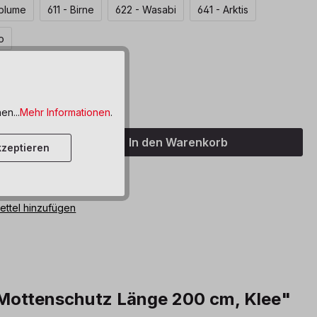
blume
611 - Birne
622 - Wasabi
641 - Arktis
o
len
00 cm
400
en...
Mehr Informationen
.
Anzahl: Gib den gewünschten Wert ein o
In den Warenkorb
zeptieren
bar, Lieferzeit: 6 Wochen
ttel hinzufügen
& Mottenschutz Länge 200 cm, Klee"