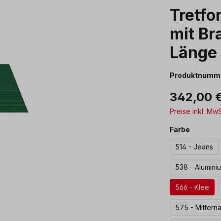
Tretfo
mit Br
Länge 
Produktnumm
342,00 
Preise inkl. Mw
auswäh
Farbe
514 - Jeans
538 - Alumini
566 - Klee
575 - Mittern