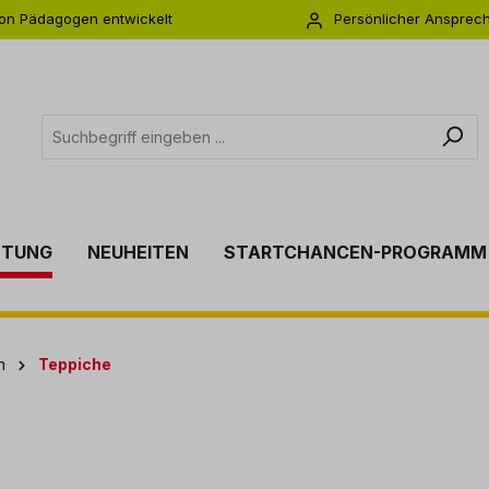
on Pädagogen entwickelt
Persönlicher Ansprec
s zu 5 Jahre Garantie
Individuelle Betreuu
TTUNG
NEUHEITEN
STARTCHANCEN-PROGRAMM
n
Teppiche