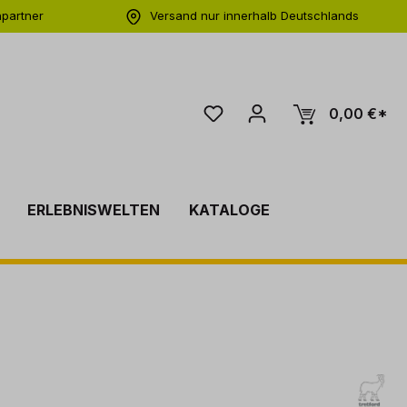
hpartner
Versand nur innerhalb Deutschlands
ng
0,00 €*
ERLEBNISWELTEN
KATALOGE