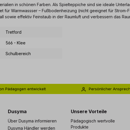
lien in schönen Farben. Als Spielteppiche sind sie ideale Unterlag
gnet für Warmwassser – Fußbodenheizung (nicht geeignet für Strom-F
hall sowie effektiv Feinstaub in der Raumluft und verbessern das Rau
Tretford
566 - Klee
Schulbereich
on Pädagogen entwickelt
Persönlicher Ansprec
s zu 5 Jahre Garantie
Individuelle Betreuu
Dusyma
Unsere Vorteile
Über Dusyma informieren
Pädagogisch wertvolle
Produkte
Dusyma Händler werden