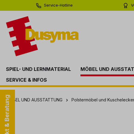
Service-Hotline
V
springen
Zur Hauptnavigation springen
0 71 81 - 60 03 0
Bi
SPIEL- UND LERNMATERIAL
MÖBEL UND AUSSTA
SERVICE & INFOS
Kontakt & Beratung
MÖBEL UND AUSSTATTUNG
Polstermöbel und Kuschelecke
Bildergalerie überspringen