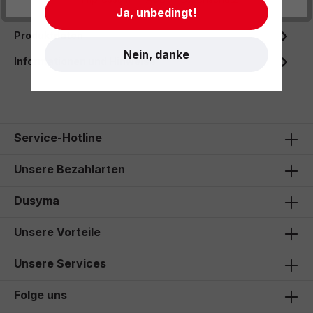
Müllbeutel und Fußpedal.
Ja, unbedingt!
Produktdaten
Nein, danke
Informationen und Hinweise
Service-Hotline
Unsere Bezahlarten
Dusyma
Unsere Vorteile
Unsere Services
Folge uns