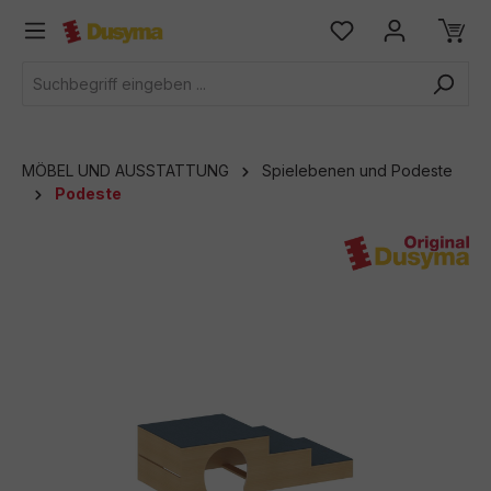
alt springen
MÖBEL UND AUSSTATTUNG
Spielebenen und Podeste
Podeste
Bildergalerie überspringen