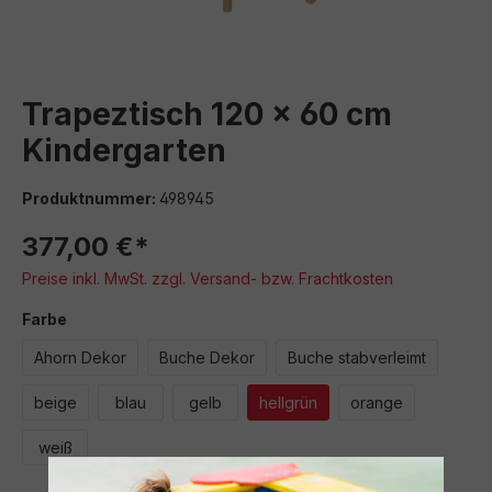
Trapeztisch 120 x 60 cm
Kindergarten
Produktnummer:
498945
377,00 €*
Preise inkl. MwSt. zzgl. Versand- bzw. Frachtkosten
auswählen
Farbe
Ahorn Dekor
Buche Dekor
Buche stabverleimt
beige
blau
gelb
hellgrün
orange
weiß