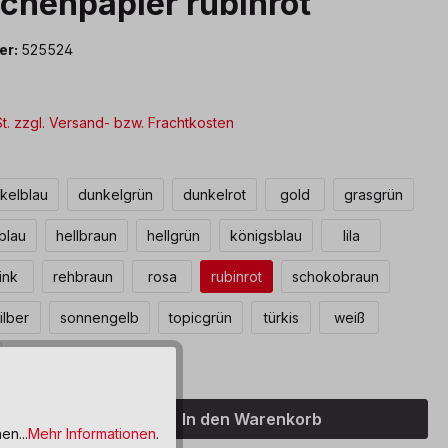
chenpapier rubinrot
er:
525524
St. zzgl. Versand- bzw. Frachtkosten
len
kelblau
dunkelgrün
dunkelrot
gold
grasgrün
lblau
hellbraun
hellgrün
königsblau
lila
ink
rehbraun
rosa
rubinrot
schokobraun
ilber
sonnengelb
topicgrün
türkis
weiß
Anzahl: Gib den gewünschten Wert ein o
In den Warenkorb
en...
Mehr Informationen
.