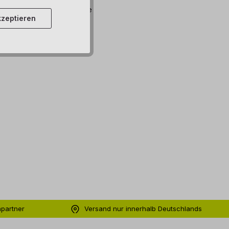
bar, Lieferzeit: 5 Werktage
zeptieren
ttel hinzufügen
hpartner
Versand nur innerhalb Deutschlands
ng