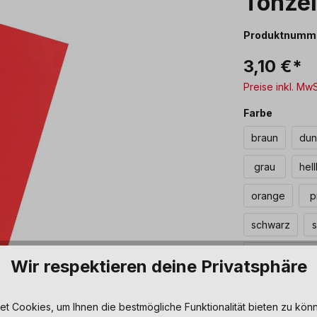
Tonzei
Produktnumm
3,10 €*
Preise inkl. Mw
auswäh
Farbe
braun
dun
grau
hel
orange
p
schwarz
s
zitronengelb
Wir respektieren deine Privatsphäre
Produkt 
 Cookies, um Ihnen die bestmögliche Funktionalität bieten zu könn