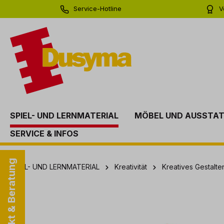
Service-Hotline
V
springen
Zur Hauptnavigation springen
0 71 81 - 60 03 0
Bi
SPIEL- UND LERNMATERIAL
MÖBEL UND AUSSTA
SERVICE & INFOS
Kontakt & Beratung
SPIEL- UND LERNMATERIAL
Kreativität
Kreatives Gestalt
Bildergalerie überspringen