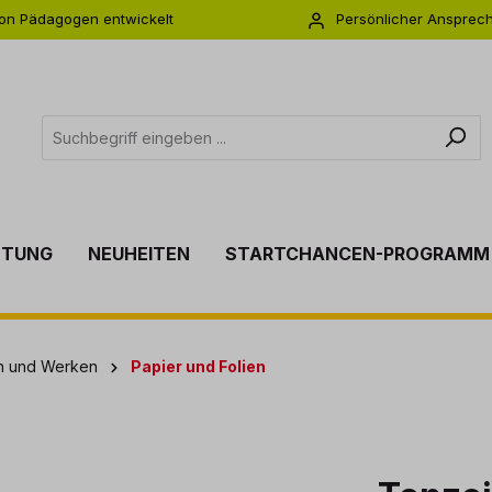
on Pädagogen entwickelt
Persönlicher Ansprec
s zu 5 Jahre Garantie
Individuelle Betreuu
TTUNG
NEUHEITEN
STARTCHANCEN-PROGRAMM
en und Werken
Papier und Folien