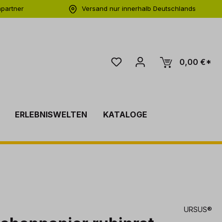
hpartner
Versand nur innerhalb Deutschlands
ng
0,00 €*
ERLEBNISWELTEN
KATALOGE
URSUS®