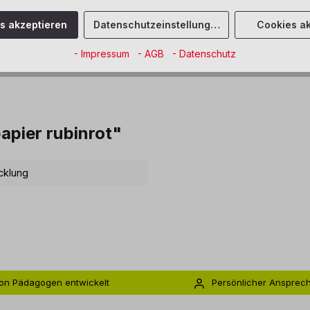
Sofort verfüg
es akzeptieren
Datenschutzeinstellungen
Cookies ak
Zum Merkze
- Impressum
- AGB
- Datenschutz
pier rubinrot"
cklung
on Pädagogen entwickelt
Persönlicher Ansprec
s zu 5 Jahre Garantie
Individuelle Betreuu