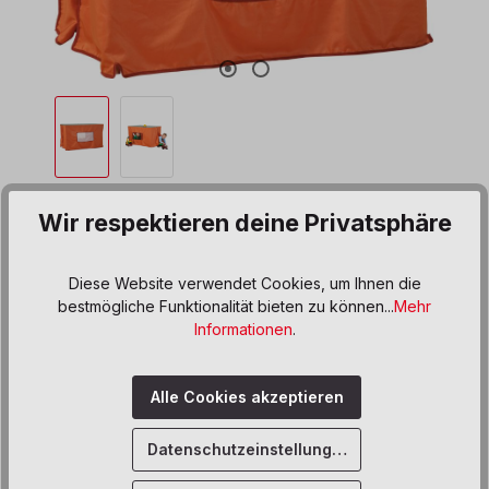
Tischzelt
Wir respektieren deine Privatsphäre
Produktnummer:
670607
Diese Website verwendet Cookies, um Ihnen die
139,00 €*
bestmögliche Funktionalität bieten zu können...
Mehr
Informationen
.
Preise inkl. MwSt. zzgl. Versand- bzw. Frachtkosten
Produkt Anzahl: Gib den gewünschten We
In den Warenkorb
Alle Cookies akzeptieren
Sofort verfügbar, Lieferzeit: 5 Werktage
Datenschutzeinstellungen