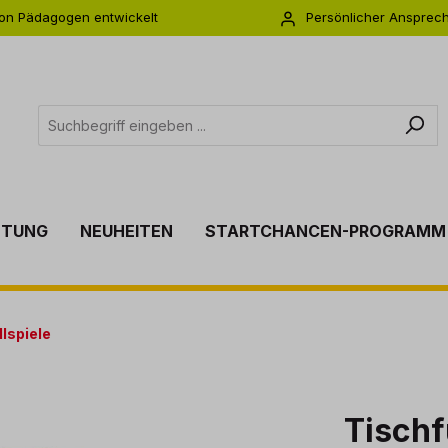
on Pädagogen entwickelt
Persönlicher Ansprec
s zu 5 Jahre Garantie
Individuelle Betreuu
TTUNG
NEUHEITEN
STARTCHANCEN-PROGRAMM
llspiele
Tischf