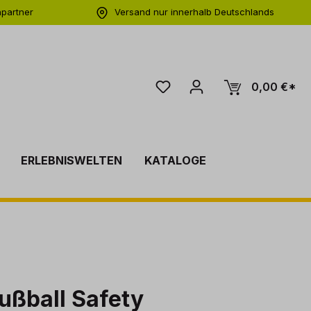
hpartner
Versand nur innerhalb Deutschlands
ng
0,00 €*
ERLEBNISWELTEN
KATALOGE
ußball Safety