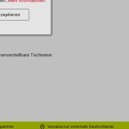
en...
Mehr Informationen
.
zeptieren
henverstellbare Tischbeine.
hpartner
Versand nur innerhalb Deutschlands