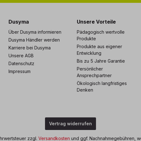
s zu 5 Jahre Garantie
Individuelle Betreuu
Dusyma
Unsere Vorteile
Über Dusyma informieren
Pädagogisch wertvolle
Produkte
Dusyma Händler werden
Produkte aus eigener
Karriere bei Dusyma
Entwicklung
Unsere AGB
Bis zu 5 Jahre Garantie
Datenschutz
Persönlicher
Impressum
Ansprechpartner
Ökologisch langfristiges
Denken
Vertrag widerrufen
ehrwertsteuer zzgl.
Versandkosten
und ggf. Nachnahmegebühren, we