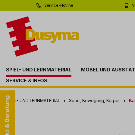
Service-Hotline
V
springen
Zur Hauptnavigation springen
0 71 81 - 60 03 0
Bi
SPIEL- UND LERNMATERIAL
MÖBEL UND AUSSTA
SERVICE & INFOS
Kontakt & Beratung
SPIEL- UND LERNMATERIAL
Sport, Bewegung, Körper
Ba
Bildergalerie überspringen