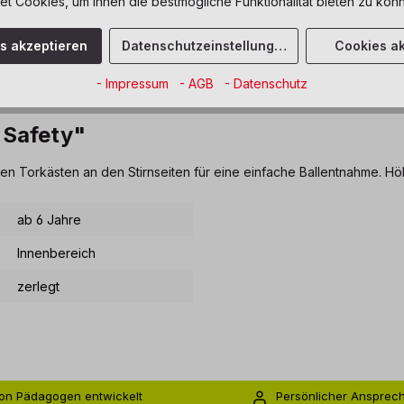
 Cookies, um Ihnen die bestmögliche Funktionalität bieten zu könn
es akzeptieren
Datenschutzeinstellungen
Cookies ak
- Impressum
- AGB
- Datenschutz
 Safety"
en Torkästen an den Stirnseiten für eine einfache Ballentnahme. Hö
ab 6 Jahre
Innenbereich
zerlegt
on Pädagogen entwickelt
Persönlicher Ansprec