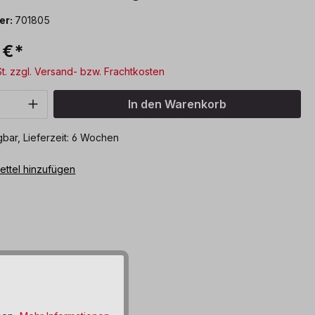
er:
701805
 €*
St. zzgl. Versand- bzw. Frachtkosten
Anzahl: Gib den gewünschten Wert ein o
In den Warenkorb
bar, Lieferzeit: 6 Wochen
ttel hinzufügen