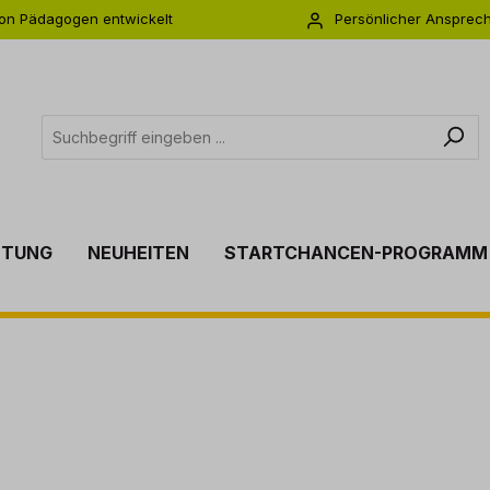
on Pädagogen entwickelt
Persönlicher Ansprec
s zu 5 Jahre Garantie
Individuelle Betreuu
TTUNG
NEUHEITEN
STARTCHANCEN-PROGRAMM