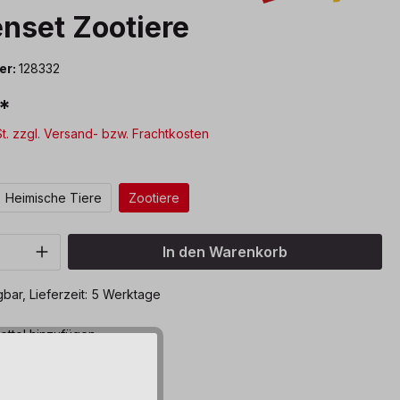
nset Zootiere
er:
128332
*
St. zzgl. Versand- bzw. Frachtkosten
ählen
Heimische Tiere
Zootiere
Anzahl: Gib den gewünschten Wert ein o
In den Warenkorb
bar, Lieferzeit: 5 Werktage
ttel hinzufügen