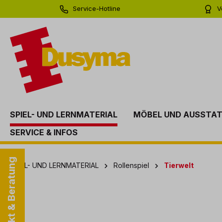
Service-Hotline
V
springen
Zur Hauptnavigation springen
0 71 81 - 60 03 0
Bi
SPIEL- UND LERNMATERIAL
MÖBEL UND AUSSTA
SERVICE & INFOS
Kontakt & Beratung
SPIEL- UND LERNMATERIAL
Rollenspiel
Tierwelt
Bildergalerie überspringen