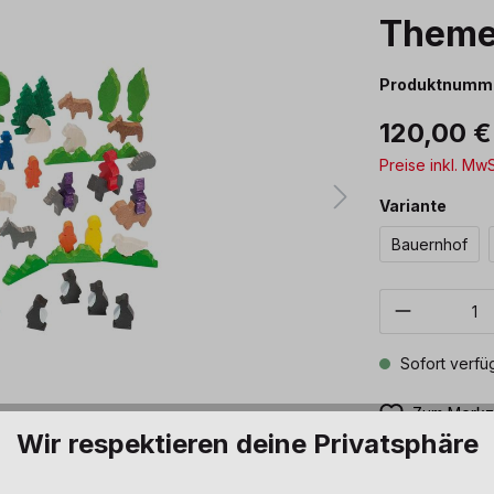
Theme
Produktnumm
120,00 €
Preise inkl. Mw
ausw
Variante
Bauernhof
Produkt 
Sofort verfüg
Zum Merkze
Wir respektieren deine Privatsphäre