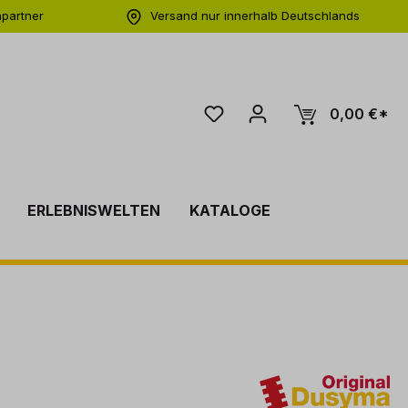
hpartner
Versand nur innerhalb Deutschlands
ng
0,00 €*
ERLEBNISWELTEN
KATALOGE