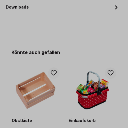
Downloads
Produktgalerie überspringen
Könnte auch gefallen
s
Obstkiste
Einkaufskorb
H