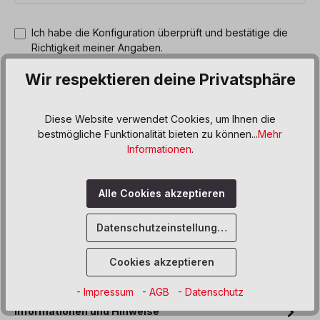
Ich habe die Konfiguration überprüft und bestätige die
Richtigkeit meiner Angaben.
Wir respektieren deine Privatsphäre
Produkt Anzahl: Gib den gewünschten We
In den Warenkorb
Diese Website verwendet Cookies, um Ihnen die
Sofort verfügbar, Lieferzeit: 5 Werktage
bestmögliche Funktionalität bieten zu können...
Mehr
Informationen
.
Zum Merkzettel hinzufügen
Alle Cookies akzeptieren
Beschreibung
Datenschutzeinstellungen
Der Kaufladen bietet den Kindern viel Platz zum Spielen
und Entfalten. In und vor dem Kaufladen sind Regalfächer
angebracht,…
Mehr
Cookies akzeptieren
Produktdaten
- Impressum
- AGB
- Datenschutz
Informationen und Hinweise