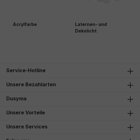
Acrylfarbe
Laternen- und
P
Dekolicht
21,50 €*
Service-Hotline
Unsere Bezahlarten
Dusyma
Unsere Vorteile
Unsere Services