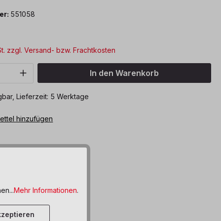
er:
551058
St. zzgl. Versand- bzw. Frachtkosten
Anzahl: Gib den gewünschten Wert ein o
In den Warenkorb
bar, Lieferzeit: 5 Werktage
ttel hinzufügen
en...
Mehr Informationen
.
zeptieren