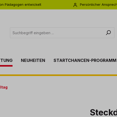
on Pädagogen entwickelt
Persönlicher Ansprec
s zu 5 Jahre Garantie
Individuelle Betreuu
TTUNG
NEUHEITEN
STARTCHANCEN-PROGRAMM
lltag
Steck