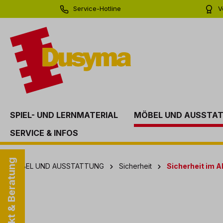
Service-Hotline
V
springen
Zur Hauptnavigation springen
0 71 81 - 60 03 0
Bi
SPIEL- UND LERNMATERIAL
MÖBEL UND AUSSTA
SERVICE & INFOS
Kontakt & Beratung
MÖBEL UND AUSSTATTUNG
Sicherheit
Sicherheit im A
Bildergalerie überspringen