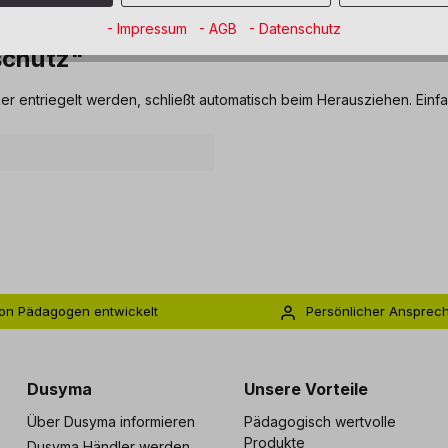
- Impressum
- AGB
- Datenschutz
schutz"
cker entriegelt werden, schließt automatisch beim Herausziehen. Ei
on Pädagogen entwickelt
Persönlicher Ansprec
s zu 5 Jahre Garantie
Individuelle Betreuu
Dusyma
Unsere Vorteile
Über Dusyma informieren
Pädagogisch wertvolle
Produkte
Dusyma Händler werden