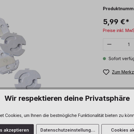
Produktnumm
5,99 €*
Preise inkl. Mw
Produkt 
Sofort verfüg
Zum Merkze
Wir respektieren deine Privatsphäre
 Cookies, um Ihnen die bestmögliche Funktionalität bieten zu könn
es akzeptieren
Datenschutzeinstellungen
Cookies ak