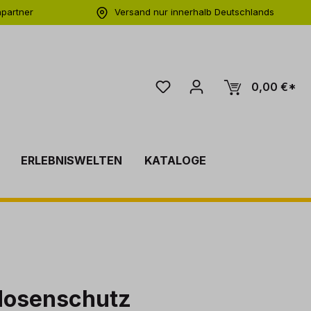
hpartner
Versand nur innerhalb Deutschlands
ng
0,00 €*
ERLEBNISWELTEN
KATALOGE
dosenschutz