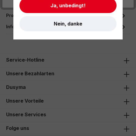
gerieben wi…
Mehr
Ja, unbedingt!
Produktdaten
Nein, danke
Informationen und Hinweise
Service-Hotline
Unsere Bezahlarten
Dusyma
Unsere Vorteile
Unsere Services
Folge uns