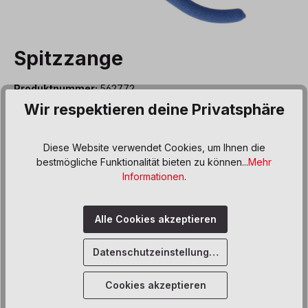
Spitzzange
Produktnummer:
562772
Wir respektieren deine Privatsphäre
5,80 €*
Preise inkl. MwSt. zzgl. Versand- bzw. Frachtkosten
Diese Website verwendet Cookies, um Ihnen die
bestmögliche Funktionalität bieten zu können...
Mehr
Produkt Anzahl: Gib den gewünschten We
In den Warenkorb
Informationen
.
Sofort verfügbar, Lieferzeit: 5 Werktage
Alle Cookies akzeptieren
Zum Merkzettel hinzufügen
Datenschutzeinstellungen
Beschreibung
Cookies akzeptieren
Die Spitzzange eignet sich hervorragend zum Greifen,