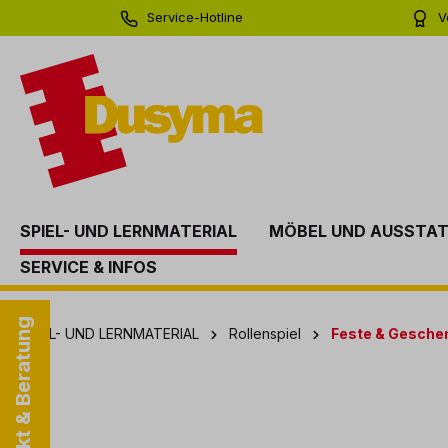
Service-Hotline
V
springen
Zur Hauptnavigation springen
0 71 81 - 60 03 0
Bi
SPIEL- UND LERNMATERIAL
MÖBEL UND AUSSTA
SERVICE & INFOS
Kontakt & Beratung
SPIEL- UND LERNMATERIAL
Rollenspiel
Feste & Gesche
Bildergalerie überspringen