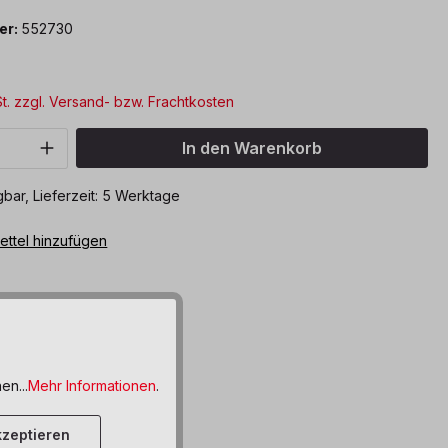
er:
552730
St. zzgl. Versand- bzw. Frachtkosten
Anzahl: Gib den gewünschten Wert ein o
In den Warenkorb
bar, Lieferzeit: 5 Werktage
ttel hinzufügen
en...
Mehr Informationen
.
zeptieren