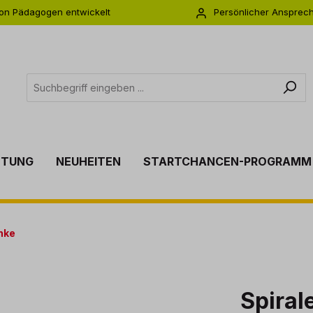
on Pädagogen entwickelt
Persönlicher Ansprec
s zu 5 Jahre Garantie
Individuelle Betreuu
TTUNG
NEUHEITEN
STARTCHANCEN-PROGRAMM
nke
Spiral