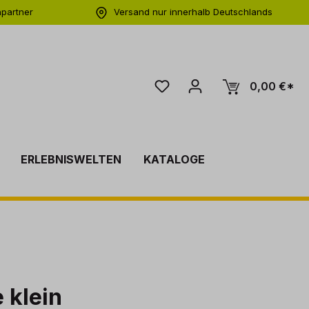
hpartner
Versand nur innerhalb Deutschlands
ng
0,00 €*
ERLEBNISWELTEN
KATALOGE
e klein