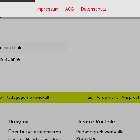
- Impressum
- AGB
- Datenschutz
"
einmotorik
ab 3 Jahre
on Pädagogen entwickelt
Persönlicher Ansprec
s zu 5 Jahre Garantie
Individuelle Betreuu
Dusyma
Unsere Vorteile
Über Dusyma informieren
Pädagogisch wertvolle
Produkte
Dusyma Händler werden