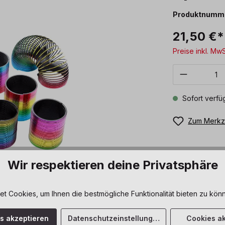
Produktnumm
21,50 €*
Preise inkl. Mw
Produkt 
Sofort verfüg
Zum Merkze
Wir respektieren deine Privatsphäre
 Cookies, um Ihnen die bestmögliche Funktionalität bieten zu könn
es akzeptieren
Datenschutzeinstellungen
Cookies ak