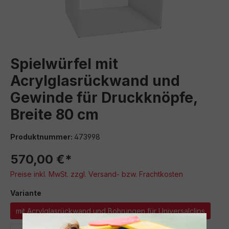
Spielwürfel mit
Acrylglasrückwand und
Gewinde für Druckknöpfe,
Breite 80 cm
Produktnummer:
473998
570,00 €*
Preise inkl. MwSt. zzgl. Versand- bzw. Frachtkosten
auswählen
Variante
mit Acrylglasrückwand und Bohrungen für Universalclips