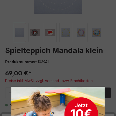
Spielteppich Mandala klein
Produktnummer:
103941
69,00 €*
Preise inkl. MwSt. zzgl. Versand- bzw. Frachtkosten
Produkt Anzahl: Gib den gewünschten We
In den Warenkorb
Sofort verfügbar, Lieferzeit: 5 Werktage