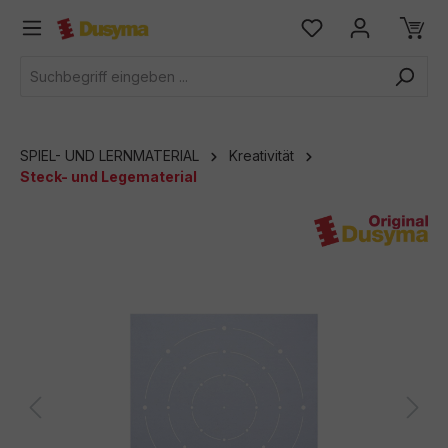
alt springen
SPIEL- UND LERNMATERIAL
Kreativität
Steck- und Legematerial
Bildergalerie überspringen