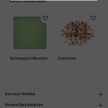
Produktgalerie überspringen
Gleich mitbestellen
-
Spielteppich Mandala
Edelsteine
H
217,50 €*
1
Service-Hotline
Unsere Bezahlarten