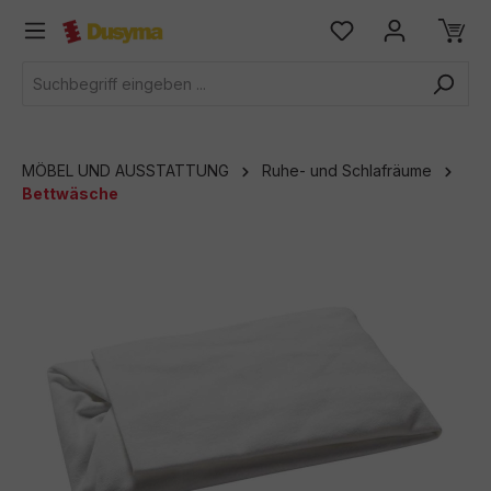
alt springen
MÖBEL UND AUSSTATTUNG
Ruhe- und Schlafräume
Bettwäsche
Bildergalerie überspringen