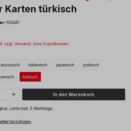
r Karten türkisch
er:
103481
St. zzgl. Versand- bzw. Frachtkosten
ählen
ranzösisch
italienisch
japanisch
polnisch
panisch
türkisch
Anzahl: Gib den gewünschten Wert ein o
In den Warenkorb
bar, Lieferzeit: 5 Werktage
ttel hinzufügen