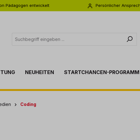
on Pädagogen entwickelt
Persönlicher Ansprec
s zu 5 Jahre Garantie
Individuelle Betreuu
TTUNG
NEUHEITEN
STARTCHANCEN-PROGRAMM
Medien
Coding