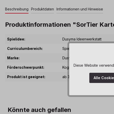
Beschreibung
Produktdaten
Informationen und Hinweise
Produktinformationen "SorTier Kart
Spielidee:
Dusyma Ideenwerkstatt
Curriculumbereich:
Spiele & Puzzles
, Sprachliche
Marke:
Dusyma
Diese Website verwendet
Förderschwerpunkt:
Kognitive Fähigkeiten
, Sprachl
Produkt ist geeignet:
ab 3 Jahre
Alle Cooki
Könnte auch gefallen