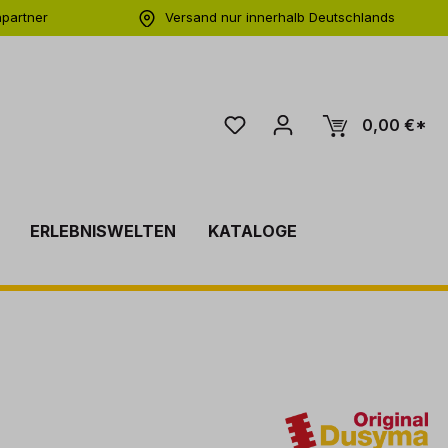
hpartner
Versand nur innerhalb Deutschlands
ng
0,00 €*
ERLEBNISWELTEN
KATALOGE