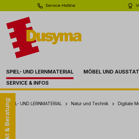
Service-Hotline
V
springen
Zur Hauptnavigation springen
0 71 81 - 60 03 0
Bi
SPIEL- UND LERNMATERIAL
MÖBEL UND AUSSTA
SERVICE & INFOS
Kontakt & Beratung
SPIEL- UND LERNMATERIAL
Natur und Technik
Digitale 
Bildergalerie überspringen