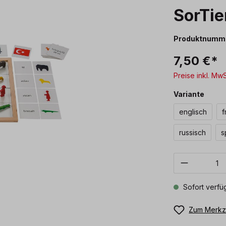
SorTie
Produktnumm
7,50 €*
Preise inkl. Mw
ausw
Variante
englisch
f
russisch
s
Produkt 
Sofort verfüg
Zum Merkze