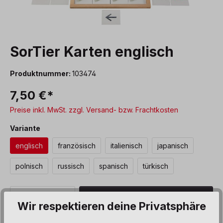
SorTier Karten englisch
Produktnummer:
103474
7,50 €*
Preise inkl. MwSt. zzgl. Versand- bzw. Frachtkosten
auswählen
Variante
englisch
französisch
italienisch
japanisch
polnisch
russisch
spanisch
türkisch
Produkt Anzahl: Gib den gewünschten We
In den Warenkorb
Wir respektieren deine Privatsphäre
Sofort verfügbar, Lieferzeit: 5 Werktage