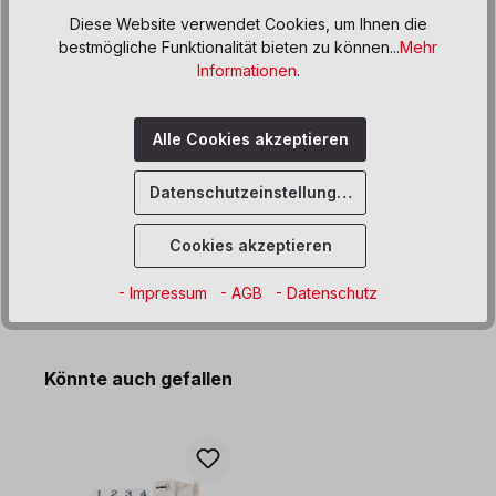
Diese Website verwendet Cookies, um Ihnen die
Zum Merkzettel hinzufügen
bestmögliche Funktionalität bieten zu können...
Mehr
Informationen
.
Beschreibung
Alle Cookies akzeptieren
Produktdaten
Datenschutzeinstellungen
Informationen und Hinweise
Cookies akzeptieren
- Impressum
- AGB
- Datenschutz
Produktgalerie überspringen
Könnte auch gefallen