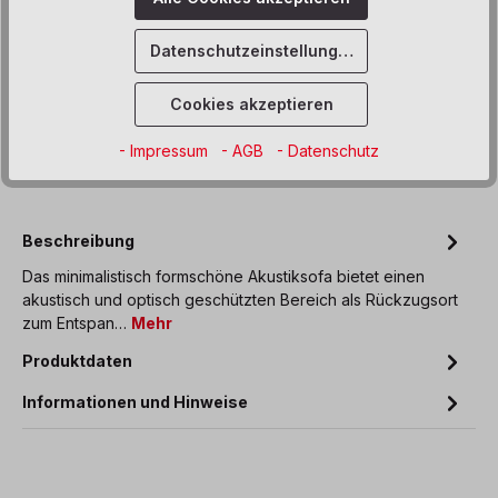
Produkt Anzahl: Gib den gewünschten We
Datenschutzeinstellungen
In den Warenkorb
Cookies akzeptieren
Sofort verfügbar, Lieferzeit: 6 Wochen
- Impressum
- AGB
- Datenschutz
Zum Merkzettel hinzufügen
Beschreibung
Das minimalistisch formschöne Akustiksofa bietet einen
akustisch und optisch geschützten Bereich als Rückzugsort
zum Entspan…
Mehr
Produktdaten
Informationen und Hinweise