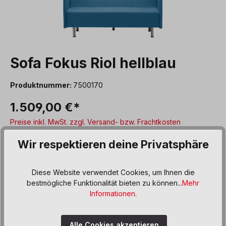
Sofa Fokus Riol hellblau
Produktnummer:
7500170
1.509,00 €*
Preise inkl. MwSt. zzgl. Versand- bzw. Frachtkosten
auswählen
Farbe
Wir respektieren deine Privatsphäre
dunkelblau
gelb
grau
hellblau
hellgrün
Diese Website verwendet Cookies, um Ihnen die
hellrot
lila
rot
türkis
bestmögliche Funktionalität bieten zu können...
Mehr
Informationen
.
auswählen
Variante
NEW LIFE EVOLUTION
Ringel
Riol
Alle Cookies akzeptieren
(Diese Option ist zurzeit nicht verfügb