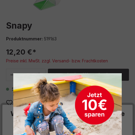
Snapy
Produktnummer:
519163
12,20 €*
Preise inkl. MwSt. zzgl. Versand- bzw. Frachtkosten
Produkt Anzahl: Gib den gewünschten We
In den Warenkorb
Sofort verfügbar, Lieferzeit: 5 Werktage
Zum Merkzettel hinzufügen
Wir respektieren deine Privatsphäre
Beschreibung
Diese Website verwendet Cookies, um Ihnen die
Ohne sie zu berühren, können mit diesem Gerät Insekten